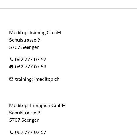
Meditop Training GmbH
Schulstrasse 9
5707 Seengen
062 777 07 57
phone
062 777 07 59
print
training@meditop.ch
mail_outline
Meditop Therapien GmbH
Schulstrasse 9
5707 Seengen
062 777 07 57
phone