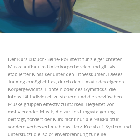
Der Kurs «Bauch-Beine-Po» steht für zielgerichteten
Muskelaufbau im Unterkörperbereich und gilt als
etablierter Klassiker unter den Fitnesskursen. Dieses
Training ermöglicht es, durch den Einsatz des eigenen
Körpergewichts, Hanteln oder des Gymsticks, die
Intensität individuell zu steuern und die spezifischen
Muskelgruppen effektiv zu stärken. Begleitet von
motivierender Musik, die zur Leistungssteigerung
beiträgt, fördert der Kurs nicht nur die Muskulatur,
sondern verbessert auch das Herz-Kreislauf-System und
unterstützt die Kalorienverbrennung für eine